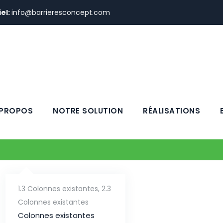
el:
info@barrieresconcept.com
 PROPOS
NOTRE SOLUTION
RÉALISATIONS
antes
1.3 Colonnes existantes
,
2.3
Colonnes existantes
Colonnes existantes