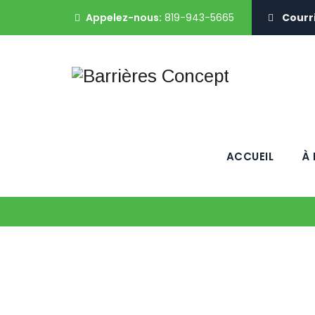
Appelez-nous:
819-943-5665
Courri
ACCUEIL
À
Poteaux