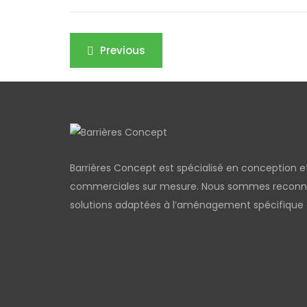
Navigation
Previous
de
l’article
Barrières Concept est spécialisé en conception et 
commerciales sur mesure. Nous sommes reconnus 
solutions adaptées à l’aménagement spécifique d