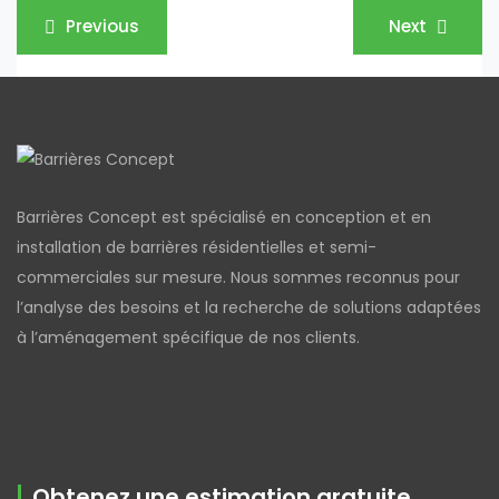
Navigation
Previous
Next
de
l’article
Barrières Concept est spécialisé en conception et en
installation de barrières résidentielles et semi-
commerciales sur mesure. Nous sommes reconnus pour
l’analyse des besoins et la recherche de solutions adaptées
à l’aménagement spécifique de nos clients.
Obtenez une estimation gratuite